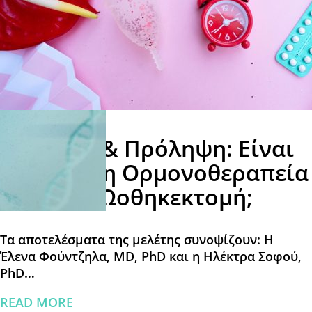
BRCA 1/2 & Πρόληψη: Είναι
Ασφαλής η Ορμονοθεραπεία
μετά την Ωοθηκεκτομή;
Τα αποτελέσματα της μελέτης συνοψίζουν: Η
Έλενα Φούντζηλα, MD, PhD και η Ηλέκτρα Σοφού,
PhD…
READ MORE