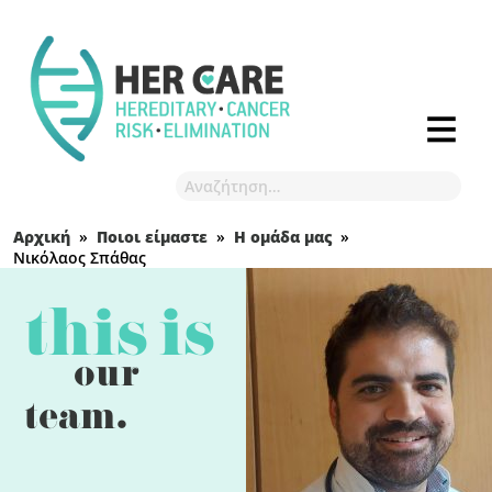
Αρχική
»
Ποιοι είμαστε
»
Η ομάδα μας
»
Νικόλαος Σπάθας
this is
our
team.