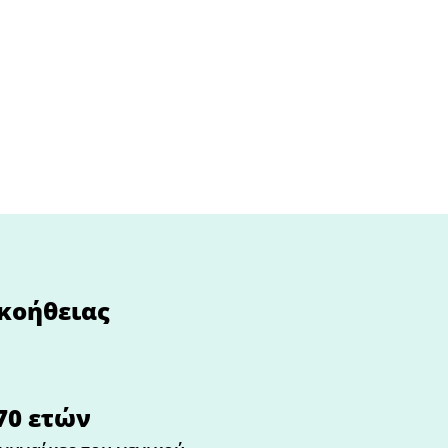
ακοήθειας
70 ετών