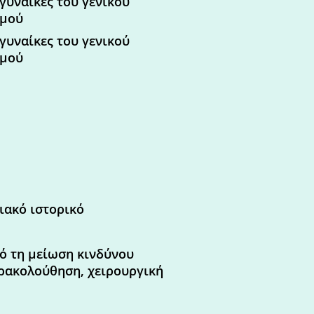
γυναίκες του γενικού
μού
γυναίκες του γενικού
μού
ιακό ιστορικό
πό τη μείωση κινδύνου
αρακολούθηση, χειρουργική