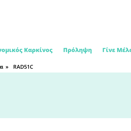
ομικός Καρκίνος
Πρόληψη
Γίνε Μέλ
ια
»
RAD51C